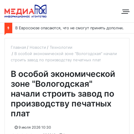
В
Евросоюзе опасаются, что не смогут принять дополнительных участников
Главная
Новости
Технологии
В особой экономической зоне "Вологодская" начали
строить завод по производству печатных плат
В особой экономической
зоне "Вологодская"
начали строить завод по
производству печатных
плат
9 июля 2026 10:30