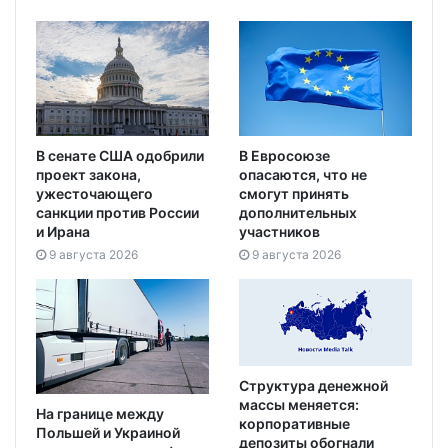
В сенате США одобрили
В Евросоюзе
проект закона,
опасаются, что не
ужесточающего
смогут принять
санкции против России
дополнительных
и Ирана
участников
9 августа 2026
9 августа 2026
Структура денежной
массы меняется:
На границе между
корпоративные
Польшей и Украиной
депозиты обогнали