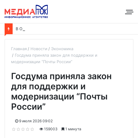
В
Отрадненской больнице завершён капремонт терапевтического корпуса
Главная
Новости
Экономика
Госдума приняла закон для поддержки и
модернизации “Почты России”
Госдума приняла закон
для поддержки и
модернизации “Почты
России”
9 июля 2026 09:02
159003
1 минута