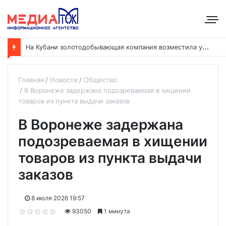
Н
а Кубани золотодобывающая компания возместила ущерб рекам на сумму почти 28 млн рублей
Главная
Новости
Общество
В Воронеже задержана подозреваемая в хищении
товаров из пункта выдачи заказов
В Воронеже задержана
подозреваемая в хищении
товаров из пункта выдачи
заказов
8 июля 2026 19:57
93050
1 минута