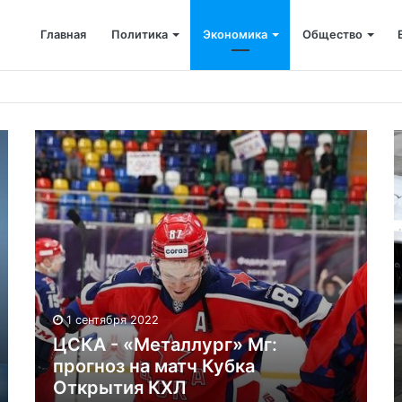
Главная
Политика
Экономика
Общество
мпания возместила ущерб рекам на сумму почти 28 млн рублей
1 сентября 2022
ЦСКА - «Металлург» Мг:
прогноз на матч Кубка
Открытия КХЛ