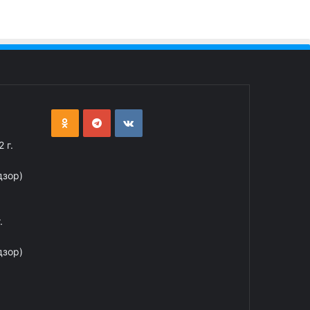
 г.
дзор)
.
дзор)