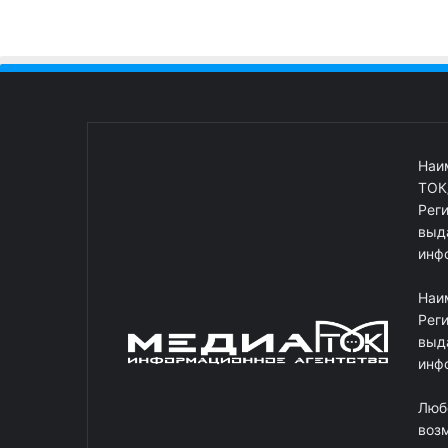
Наи
ТОК
Рег
выд
инф
Наи
Рег
выд
инф
Люб
возм