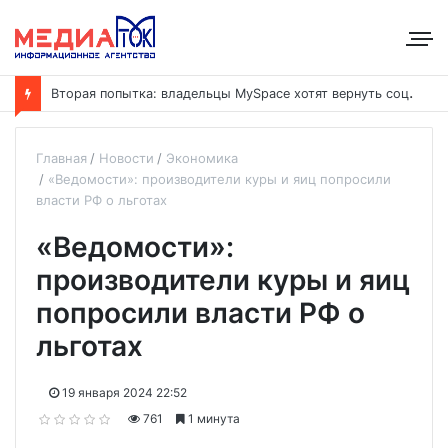
В
торая попытка: владельцы MySpace хотят вернуть соцсеть на рынок
Главная
Новости
Экономика
«Ведомости»: производители куры и яиц попросили
власти РФ о льготах
«Ведомости»:
производители куры и яиц
попросили власти РФ о
льготах
19 января 2024 22:52
761
1 минута