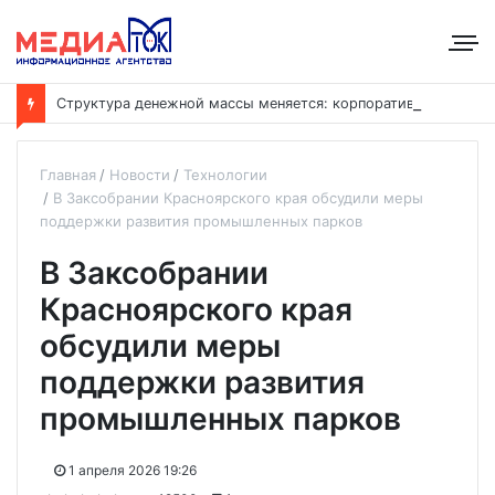
С
труктура денежной массы меняется: корпоративные депозиты обогнали вклады населения
Главная
Новости
Технологии
В Заксобрании Красноярского края обсудили меры
поддержки развития промышленных парков
В Заксобрании
Красноярского края
обсудили меры
поддержки развития
промышленных парков
1 апреля 2026 19:26