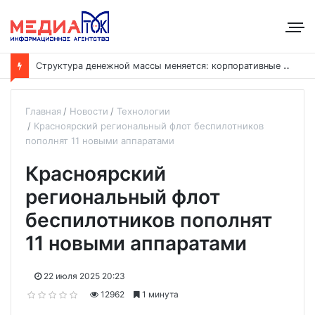
С
труктура денежной массы меняется: корпоративные депозиты обогнали вклады населения
Главная
Новости
Технологии
Красноярский региональный флот беспилотников
пополнят 11 новыми аппаратами
Красноярский
региональный флот
беспилотников пополнят
11 новыми аппаратами
22 июля 2025 20:23
12962
1 минута