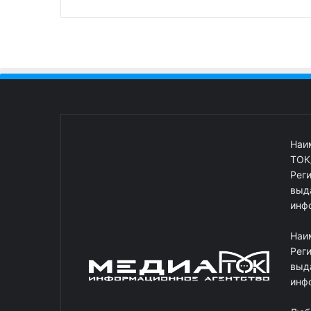
Наи
ТОК
Рег
выд
инф
Наи
Рег
выд
инф