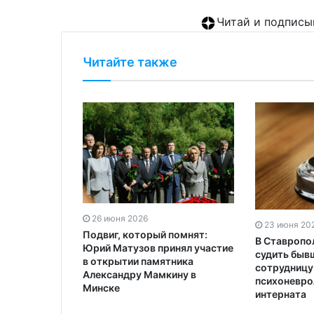
Читай и подписы
Читайте также
26 июня 2026
23 июня 20
Подвиг, который помнят:
В Ставропо
Юрий Матузов принял участие
судить быв
в открытии памятника
сотрудницу
Александру Мамкину в
психоневро
Минске
интерната