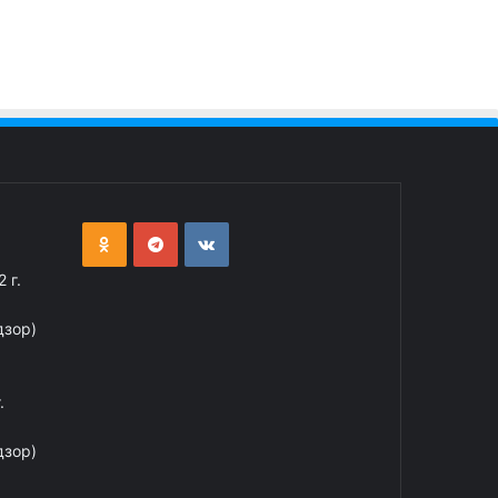
 г.
дзор)
.
дзор)