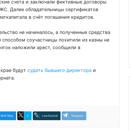
ские счета и заключали фиктивные договоры
ЖС. Далее обладательницы сертификатов
маткапитала в счёт погашения кредитов.
ельство не начиналось, а полученные средства
 способом соучастницы похитили из казны не
анток наложили арест, сообщили в
 крае будут
судить бывшего директора
и
рната.
Мой Мир
X
LiveJournal
Telegram