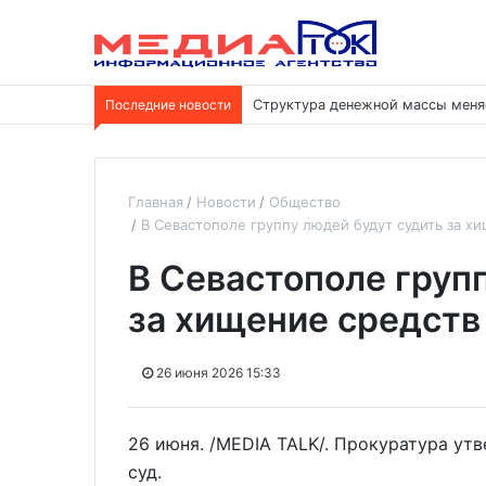
Последние новости
Структура денежной массы меня
Главная
Новости
Общество
В Севастополе группу людей будут судить за х
В Севастополе груп
за хищение средств
26 июня 2026 15:33
26 июня. /MEDIA TALK/. Прокуратура ут
суд.