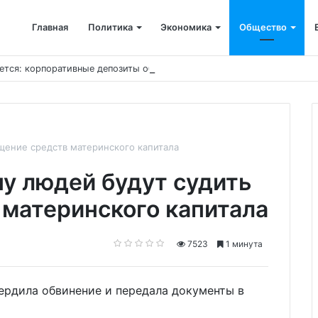
Главная
Политика
Экономика
Общество
ется: корпоративные депозиты обогнали вклады населения
ищение средств материнского капитала
пу людей будут судить
 материнского капитала
7523
1 минута
вердила обвинение и передала документы в