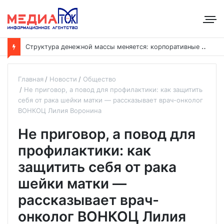
В
Отрадненской больнице завершён капремонт терапевтического корпуса
Главная
Новости
Общество
Не приговор, а повод для профилактики: как защитить
себя от рака шейки матки — рассказывает врач-онколог
ВОНКОЦ Лилия Воронина
Не приговор, а повод для
профилактики: как
защитить себя от рака
шейки матки —
рассказывает врач-
онколог ВОНКОЦ Лилия