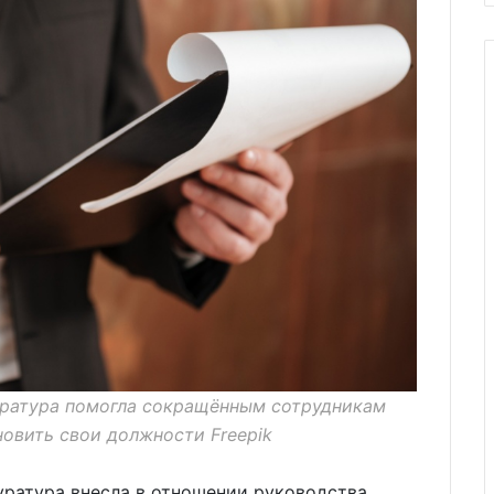
уратура помогла сокращённым сотрудникам
овить свои должности Freepik
уратура внесла в отношении руководства