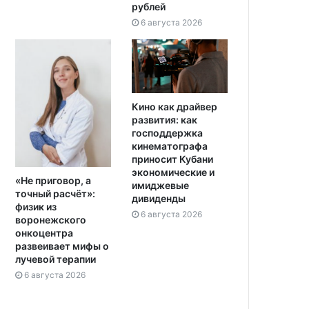
рублей
6 августа 2026
Кино как драйвер
развития: как
господдержка
кинематографа
приносит Кубани
экономические и
«Не приговор, а
имиджевые
точный расчёт»:
дивиденды
физик из
6 августа 2026
воронежского
онкоцентра
развеивает мифы о
лучевой терапии
6 августа 2026