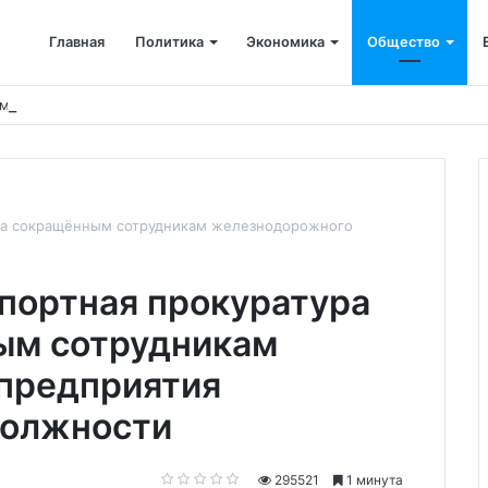
Главная
Политика
Экономика
Общество
мпания возместила ущерб рекам на сумму почти 28 млн рублей
гла сокращённым сотрудникам железнодорожного
портная прокуратура
ым сотрудникам
предприятия
должности
295521
1 минута