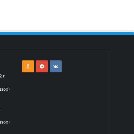
 г.
дзор)
.
дзор)