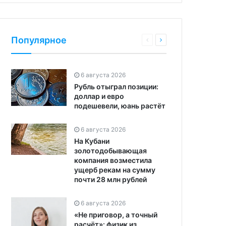
Популярное
6 августа 2026
Рубль отыграл позиции:
доллар и евро
подешевели, юань растёт
6 августа 2026
На Кубани
золотодобывающая
компания возместила
ущерб рекам на сумму
почти 28 млн рублей
6 августа 2026
«Не приговор, а точный
расчёт»: физик из