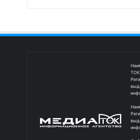
Наи
ТОК
Рег
выд
инф
Наи
Рег
выд
инф