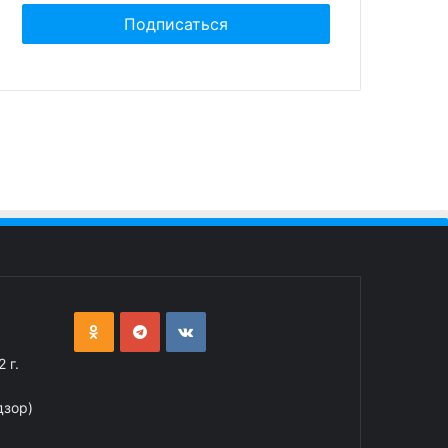
 г.
дзор)