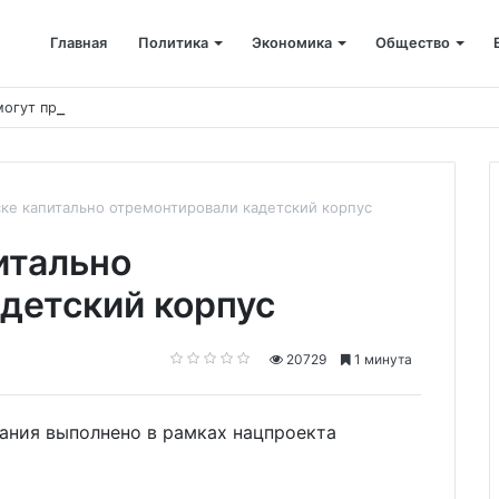
Главная
Политика
Экономика
Общество
смогут принять дополнительных участников
ке капитально отремонтировали кадетский корпус
итально
детский корпус
20729
1 минута
дания выполнено в рамках нацпроекта