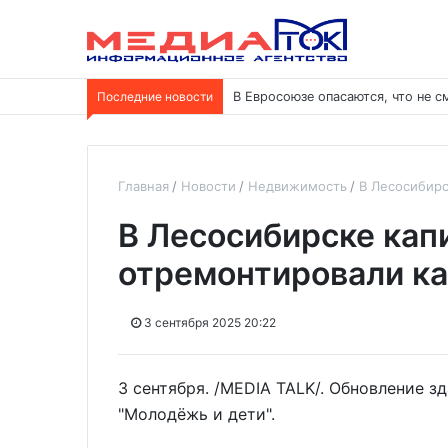
Последние новости
В Евросоюзе опасаются, что не 
Главная
Новости
Недвижимость
В Лесосибирс
В Лесосибирске кап
отремонтировали ка
3 сентября 2025 20:22
3 сентября. /MEDIA TALK/. Обновление з
"Молодёжь и дети".