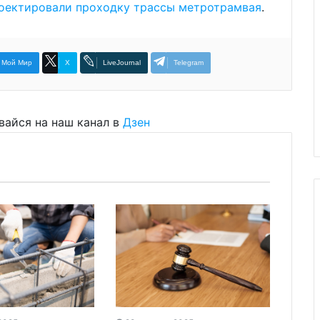
оектировали проходку трассы метротрамвая
.
Мой Мир
X
LiveJournal
Telegram
вайся на наш канал в
Дзен