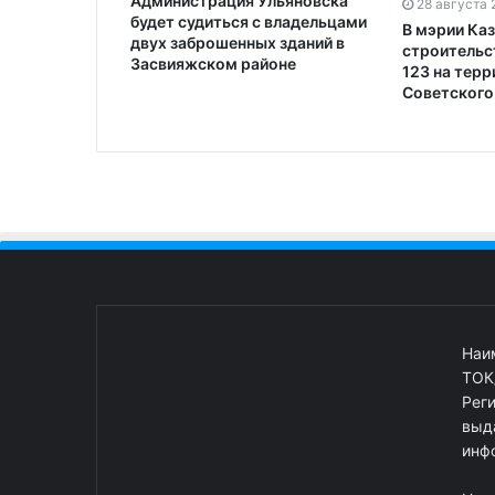
Администрация Ульяновска
28 августа 
будет судиться с владельцами
В мэрии Каз
двух заброшенных зданий в
строительс
Засвияжском районе
123 на тер
Советского
Наи
ТОК
Рег
выд
инф