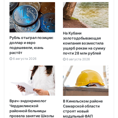
На Кубани
Рубль отыграл позиции:
золотодобывающая
доллар и евро
компания возместила
подешевели, юань
ущерб рекам на сумму
растёт
почти 28 млн рублей
6 августа 2026
6 августа 2026
Врач-эндокринолог
В Кинельском районе
Чердаклинской
Самарской области
районной больницы
строят новый
провела занятие Школы
модульный ФАП