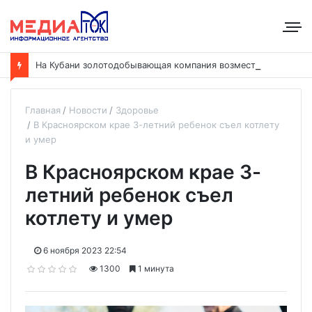
Н
а Кубани золотодобывающая компания возместила ущерб рекам на сумму почти 28 млн рублей
Главная
Новости
Здоровье
В Красноярском крае 3-летний ребенок съел котлету
и умер
В Красноярском крае 3-
летний ребенок съел
котлету и умер
6 ноября 2023 22:54
1300
1 минута