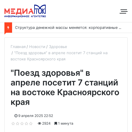
С
труктура денежной массы меняется: корпоративные депозиты обогнали вклады населения
Главная
Новости
Здоровье
"Поезд здоровья" в апреле посетит 7 станций на
востоке Красноярского края
"Поезд здоровья" в
апреле посетит 7 станций
на востоке Красноярского
края
9 апреля 2025 22:52
2924
1 минута