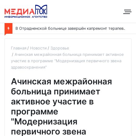
В
Отрадненской больнице завершён капремонт терапевтического корпуса
Главная
Новости
Здоровье
Ачинская межрайонная больница принимает активное
участие в программе "Модернизация первичного звена
здравоохранения"
Ачинская межрайонная
больница принимает
активное участие в
программе
"Модернизация
первичного звена