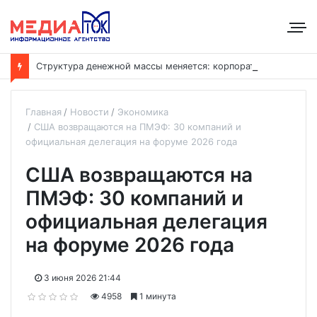
С
труктура денежной массы меняется: корпоративные депозиты обогнали вклады населения
Главная
Новости
Экономика
США возвращаются на ПМЭФ: 30 компаний и
официальная делегация на форуме 2026 года
США возвращаются на
ПМЭФ: 30 компаний и
официальная делегация
на форуме 2026 года
3 июня 2026 21:44
4958
1 минута