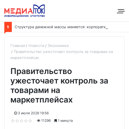
С
труктура денежной массы меняется: корпоративные депозиты обогнали вклады населения
Главная
Новости
Экономика
Правительство ужесточает контроль за товарами на
маркетплейсах
Правительство
ужесточает контроль за
товарами на
маркетплейсах
3 июля 2026 19:56
11296
1 минута