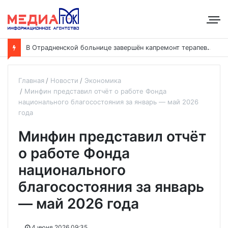
В
Отрадненской больнице завершён капремонт терапевтического корпуса
Главная
Новости
Экономика
Минфин представил отчёт о работе Фонда
национального благосостояния за январь — май 2026
года
Минфин представил отчёт
о работе Фонда
национального
благосостояния за январь
— май 2026 года
4 июня 2026 09:35