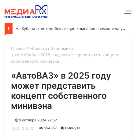
Н
а Кубани золотодобывающая компания возместила ущерб рекам на сумму почти 28 млн рублей
Главная
Новости
Экономика
«АвтоВАЗ» в 2025 году может представить концепт
собственного минивэна
«АвтоВАЗ» в 2025 году
может представить
концепт собственного
минивэна
9 октября 2024 22:52
554857
1 минута