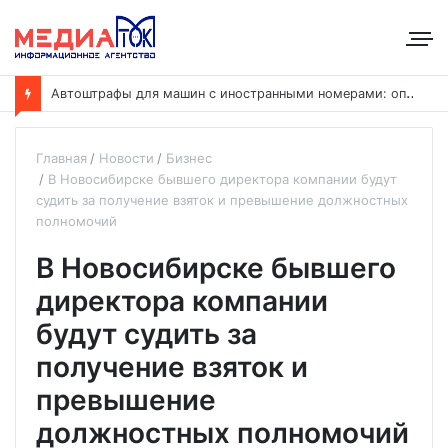
А
втоштрафы для машин с иностранными номерами: оплату хотят ускорить до 24 часов
Главная
Новости
Бизнес
В Новосибирске бывшего директора компании будут
судить за получение взяток и превышение должностных
полномочий
В Новосибирске бывшего
директора компании
будут судить за
получение взяток и
превышение
должностных полномочий