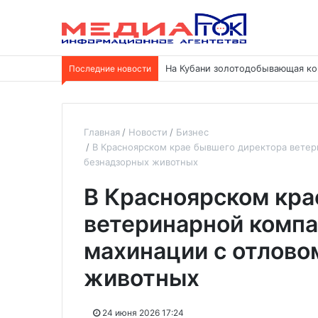
Последние новости
На Кубани золотодобывающая ко
Главная
Новости
Бизнес
В Красноярском крае бывшего директора ветер
безнадзорных животных
В Красноярском кра
ветеринарной компа
махинации с отлово
животных
24 июня 2026 17:24