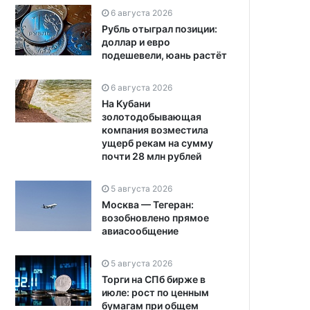
6 августа 2026
Рубль отыграл позиции:
доллар и евро
подешевели, юань растёт
6 августа 2026
На Кубани
золотодобывающая
компания возместила
ущерб рекам на сумму
почти 28 млн рублей
5 августа 2026
Москва — Тегеран:
возобновлено прямое
авиасообщение
5 августа 2026
Торги на СПб бирже в
июле: рост по ценным
бумагам при общем