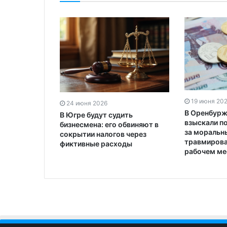
19 июня 20
24 июня 2026
В Оренбурж
В Югре будут судить
взыскали п
бизнесмена: его обвиняют в
за моральн
сокрытии налогов через
травмирова
фиктивные расходы
рабочем ме