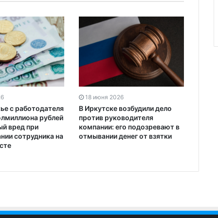
26
18 июня 2026
ье с работодателя
В Иркутске возбудили дело
олмиллиона рублей
против руководителя
ый вред при
компании: его подозревают в
нии сотрудника на
отмывании денег от взятки
сте