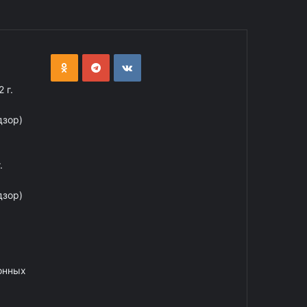
 г.
дзор)
.
дзор)
онных