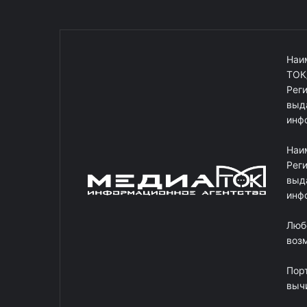
Наи
ТОК
Рег
выд
инф
Наи
Рег
выд
инф
Люб
возм
Пор
выч