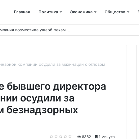
Главная
Политика
Экономика
Общество
мпания возместила ущерб рекам на сумму почти 28 млн рублей
инарной компании осудили за махинации с отловом
е бывшего директора
нии осудили за
м безнадзорных
8382
1 минута