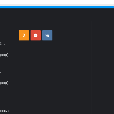
 г.
дзор)
.
дзор)
онных