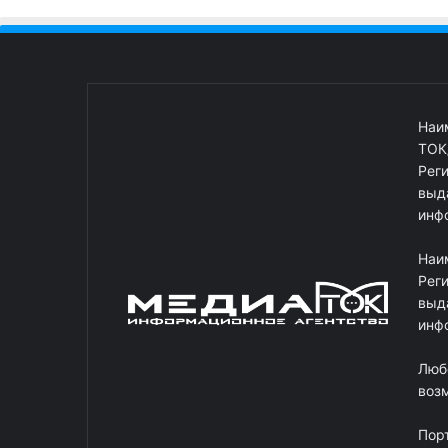
Наи
ТОК
Рег
выд
инф
Наи
Рег
выд
инф
Люб
возм
Пор