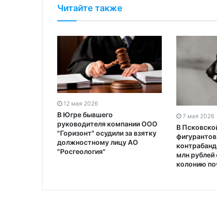
Читайте также
12 мая 2026
В Югре бывшего
7 мая 2026
руководителя компании ООО
В Псковско
"Горизонт" осудили за взятку
фигурантов
должностному лицу АО
контрабанде
"Росгеология"
млн рублей 
колонию поч