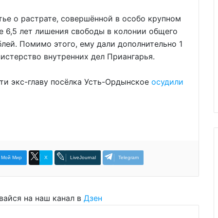
тье о растрате, совершённой в особо крупном
де 6,5 лет лишения свободы в колонии общего
лей. Помимо этого, ему дали дополнительно 1
истерство внутренних дел Приангарья.
сти экс-главу посёлка Усть-Ордынское
осудили
Мой Мир
X
LiveJournal
Telegram
вайся на наш канал в
Дзен