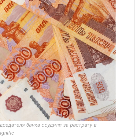
дседателя банка осудили за растрату в
gnific