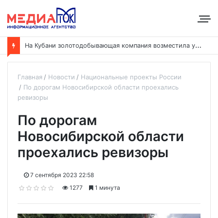
Н
а Кубани золотодобывающая компания возместила ущерб рекам на сумму почти 28 млн рублей
Главная
Новости
Национальные проекты России
По дорогам Новосибирской области проехались
ревизоры
По дорогам
Новосибирской области
проехались ревизоры
7 сентября 2023 22:58
1277
1 минута