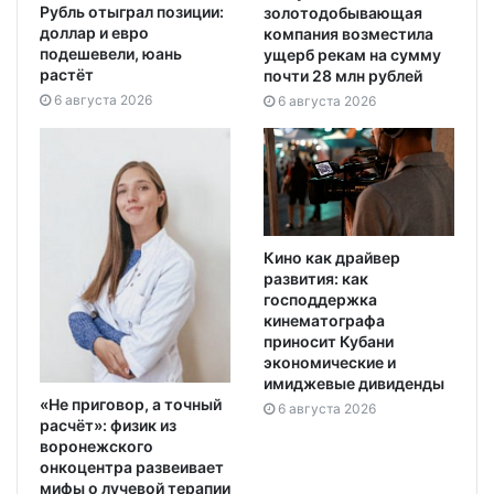
Рубль отыграл позиции:
золотодобывающая
доллар и евро
компания возместила
подешевели, юань
ущерб рекам на сумму
растёт
почти 28 млн рублей
6 августа 2026
6 августа 2026
Кино как драйвер
развития: как
господдержка
кинематографа
приносит Кубани
экономические и
имиджевые дивиденды
«Не приговор, а точный
6 августа 2026
расчёт»: физик из
воронежского
онкоцентра развеивает
мифы о лучевой терапии